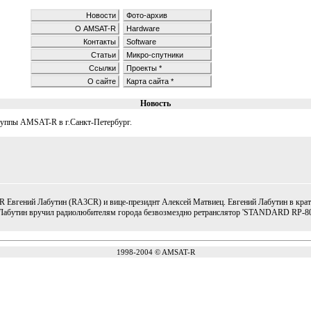
Новости
Фото-архив
О AMSAT-R
Hardware
Контакты
Software
Статьи
Микро-спутники
Ссылки
Проекты *
О сайте
Карта сайта *
Новость
группы AMSAT-R в г.Санкт-Петербург.
R Евгений Лабутин (RA3CR) и вице-президнт Алексей Матвиец. Евгений Лабутин в кра
й Лабутин вручил радиолюбителям города безвозмездно ретранслятор 'STANDARD RP-8
1998-2004 © AMSAT-R